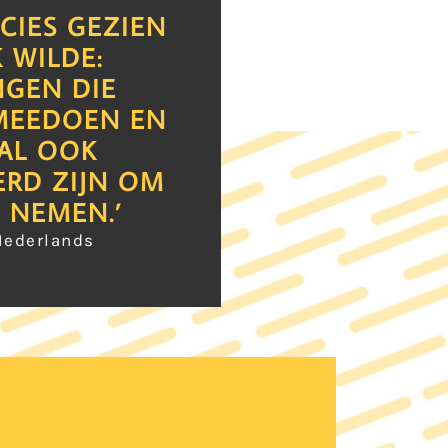
ECIES GEZIEN
K WILDE:
NGEN DIE
MEEDOEN EN
AL OOK
ERD ZIJN OM
E NEMEN.’
Nederlands