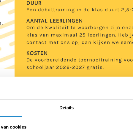
s
DUUR
Een debattraining in de klas duurt 2,5-3
AANTAL LEERLINGEN
n.
Om de kwaliteit te waarborgen zijn onz
klas van maximaal 25 leerlingen. Heb j
contact met ons op, dan kijken we same
KOSTEN
De voorbereidende toernooitraining voo
schooljaar 2026-2027 gratis.
Let op: de training kan uitsluitend gespo
deelneemt aan het toernooi. Bij afzegging
zijn wij – als de training al heeft plaats
volledige bedrag van de training in reken
Details
DOWNLOAD INFORMATIE
 van cookies