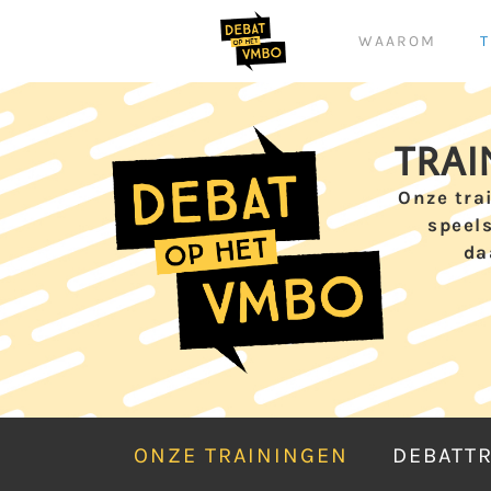
WAAROM
T
TRAI
Onze tra
speel
da
ONZE TRAININGEN
DEBATT