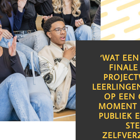
‘WAT EEN
FINALE
PROJECT
LEERLINGE
OP EEN
MOMENT 
PUBLIEK 
ST
ZELFVER