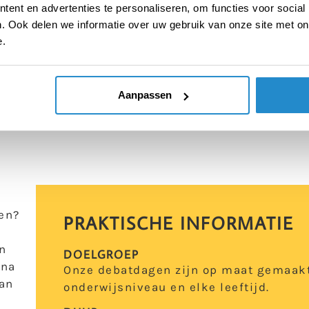
ent en advertenties te personaliseren, om functies voor social
. Ook delen we informatie over uw gebruik van onze site met on
e.
ET DEBATTOERNOOI? DOE MEE!
Aanpassen
en?
PRAKTISCHE INFORMATIE
t
n
DOELGROEP
rna
Onze debatdagen zijn op maat gemaakt
van
onderwijsniveau en elke leeftijd.
n