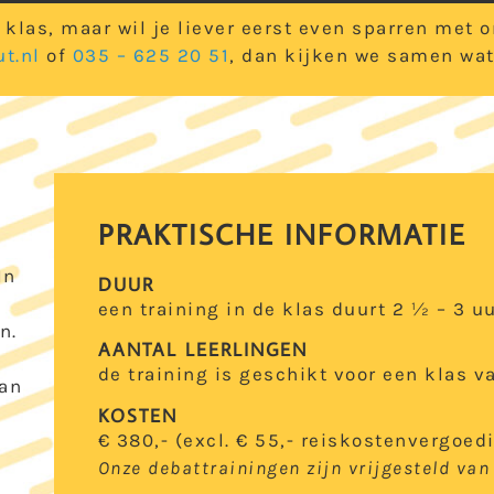
w klas, maar wil je liever eerst even sparren met
t.nl
of
035 – 625 20 51
, dan kijken we samen wat 
PRAKTISCHE INFORMATIE
In
DUUR
een training in de klas duurt 2 ½ – 3 uu
n.
AANTAL LEERLINGEN
de training is geschikt voor een klas v
aan
KOSTEN
€ 380,- (excl. € 55,- reiskostenvergoed
Onze debattrainingen zijn vrijgesteld van