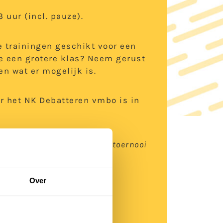
 uur (incl. pauze).
e trainingen geschikt voor een
e een grotere klas? Neem gerust
n wat er mogelijk is.
r het NK Debatteren vmbo is in
nsord worden als de school
 van of afwezigheid op het toernooi
gevonden – genoodzaakt het
ing te brengen.
Over