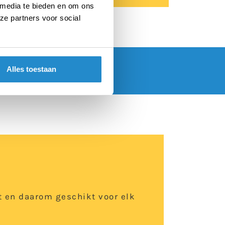
 media te bieden en om ons
ze partners voor social
Alles toestaan
DOE MEE
 en daarom geschikt voor elk