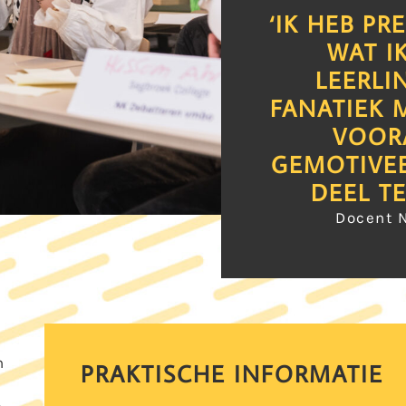
‘IK HEB PR
WAT I
LEERLI
FANATIEK 
VOOR
GEMOTIVE
DEEL T
Docent 
n
PRAKTISCHE INFORMATIE