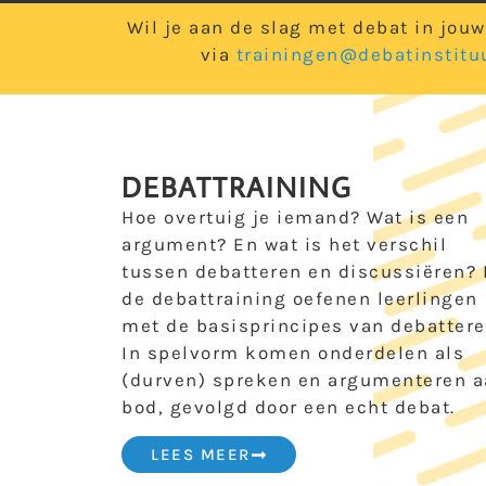
Wil je aan de slag met debat in jou
via
trainingen@debatinstituu
DEBATTRAINING
Hoe overtuig je iemand? Wat is een
argument? En wat is het verschil
tussen debatteren en discussiëren? 
de debattraining oefenen leerlingen
met de basisprincipes van debattere
In spelvorm komen onderdelen als
(durven) spreken en argumenteren 
bod, gevolgd door een echt debat.
LEES MEER