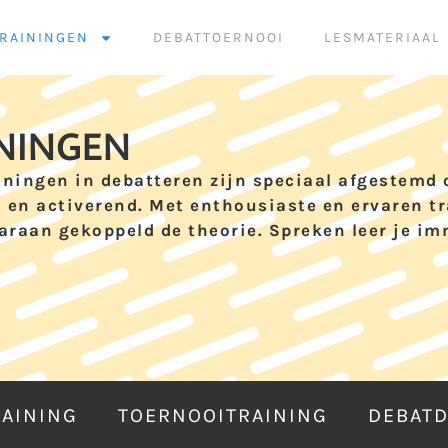
RAININGEN
DEBATTOERNOOI
LESMATERIAAL
NINGEN
iningen in debatteren zijn speciaal afgestemd 
s en activerend. Met enthousiaste en ervaren tr
araan gekoppeld de theorie. Spreken leer je im
RAINING
TOERNOOITRAINING
DEBAT