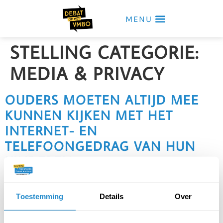
MENU
STELLING CATEGORIE:
MEDIA & PRIVACY
OUDERS MOETEN ALTIJD MEE
KUNNEN KIJKEN MET HET
INTERNET- EN
TELEFOONGEDRAG VAN HUN
KINDEREN
Ouders moeten altijd kunnen meekijken met
het internet- en telefoongedrag van hun
Toestemming
Details
Over
kinderen