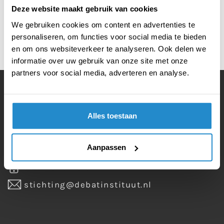
KLASGENOTEN MOET JE ALTIJD
Deze website maakt gebruik van cookies
ACCEPTEREN OP SOCIAL MEDIA
We gebruiken cookies om content en advertenties te
personaliseren, om functies voor social media te bieden
Klasgenoten moet je altijd accepteren op
en om ons websiteverkeer te analyseren. Ook delen we
social media
informatie over uw gebruik van onze site met onze
partners voor social media, adverteren en analyse.
Alles toestaan
Vragen? Bel of mail ons gerust:
Aanpassen
035 – 625 20 51
stichting@debatinstituut.nl